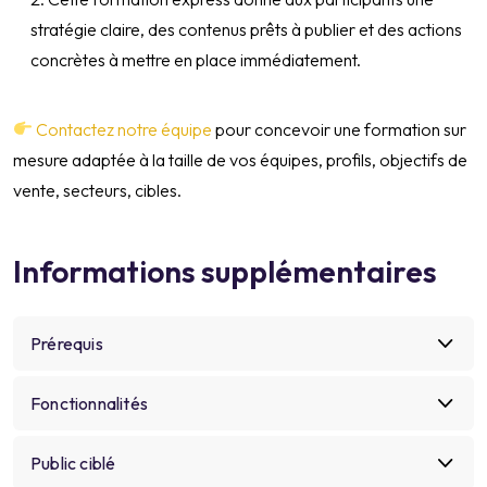
stratégie claire, des contenus prêts à publier et des actions
concrètes à mettre en place immédiatement.
Contactez notre équipe
pour concevoir une formation sur
mesure adaptée à la taille de vos équipes, profils, objectifs de
vente, secteurs, cibles.
Informations supplémentaires
Prérequis
Aucun prérequis technique
Fonctionnalités
Avoir un compte LinkedIn
Optimisation de profil
Public ciblé