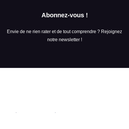
Abonnez-vous !
Envie de ne rien rater et de tout comprendre ? Rejoignez
notre newsletter !
Conditions Générales de Ventes du centre de formation
Starthack
Mentions légales
Politique de confidentialité
© 2026 StartHack Tous droits réservés.
Délai moyen d'accès aux formations : 2 semaines.