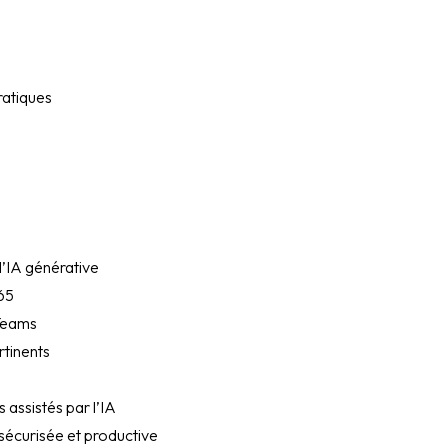
ratiques
l’IA générative
365
 Teams
rtinents
 assistés par l’IA
 sécurisée et productive