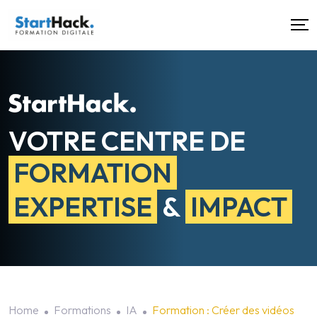
VOTRE CENTRE DE
FORMATION
EXPERTISE
&
IMPACT
Home
Formations
IA
Formation : Créer des vidéos