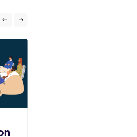
Starthack blog
on
Formation