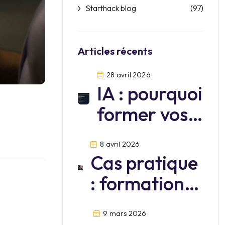
Starthack blog
(97)
Articles récents
28 avril 2026
IA : pourquoi
former vos
équipes sur
8 avril 2026
Mistral?
Cas pratique
: formation
cybersécurité
9 mars 2026