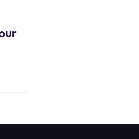
professionnell
e 2024 : guide
our
complet
26 Novembre 2024
Continuer à lire