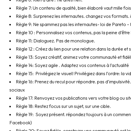
Règle 7: Un contenu de qualité, bien élaboré vaut mille fois
Règle 8: Surprenez les internautes. changez vos formats. 
Règle 9: Ne spammez pas les internautes- loi de Pareto 
Règle 10 : Personnalisez vos contenus, pas la peine d’être
Règle 11: Dialoguez. Pas de monologue.
Règle 12 : Créez du lien pour une relation dans la durée et 
Règle 13: Soyez créatif, animez votre communauté et fidé
Règle 14: Soyez agile . Adaptez vos contenus à l’actualité
Règle 15: Privilégiez le visuel! Privilégiez dans l’ordre: la v
Règle 16: Prenez du recul pour répondre. pas d’impulsivité.
sociaux
Règle 17: Renvoyez vos publications vers votre blog ou sit
Règle 18: Restez focus sur un sujet, sur une cible.
Règle 19: Soyez présent. répondez toujours à un commenta
Facebook)
Règle 20: Soyez fidèle. construire une communauté est l