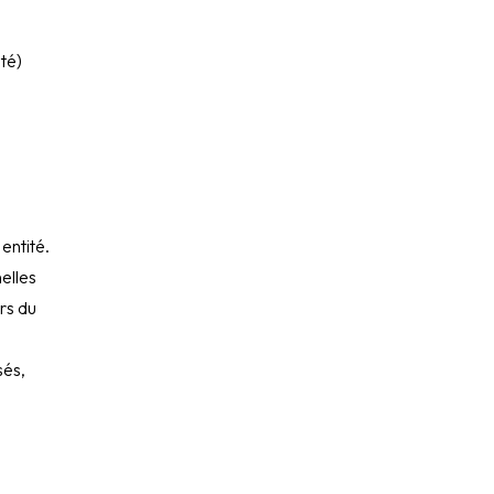
té)
entité.
nelles
rs du
sés,