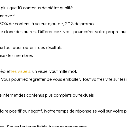
 plus que 10 contenus de piètre qualité.
innovez!
– 80% de contenu à valeur ajoutée, 20% de promo .
 le clone des autres. Différenciez-vous pour créer votre propre au
surtout pour obtenir des résultats
lisez les membres
idéo et
les visuels
. un visuel vaut mille mot.
 Vous pourriez regretter de vous emballer. Tout va très vite sur les
e internet des contenus plus complets ou textuels
ire positif ou négatif. (votre temps de réponse se voit sur votre
ong. Soyez toujours fidèle à vos engagements.