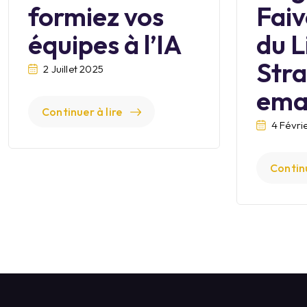
formiez vos
Faiv
équipes à l’IA
du L
Stra
2 Juillet 2025
ema
Continuer à lire
4 Févri
Continu