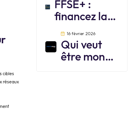
FFSE+ :
financez la
formation de
16 février 2026
ur
vos salariés
Qui veut
jusqu’au 30
être mon
juin 2026
boss ?
s cibles
ux réseaux
ément