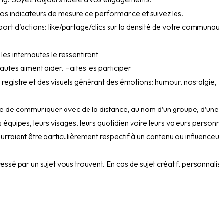
z vos indicateurs de mesure de performance et suivez les.
ort d’actions: like/partage/clics sur la densité de votre communau
les internautes le ressentiront
utes aiment aider. Faites les participer
 registre et des visuels générant des émotions: humour, nostalgie,
nce de communiquer avec de la distance, au nom d’un groupe, d’une 
s équipes, leurs visages, leurs quotidien voire leurs valeurs person
aient être particulièrement respectif à un contenu ou influenceu
essé par un sujet vous trouvent. En cas de sujet créatif, personnali