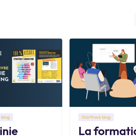
 blog
Starthack blog
inie
La formati