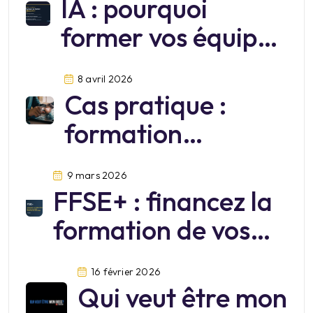
IA : pourquoi
former vos équipes
sur Mistral?
8 avril 2026
Cas pratique :
formation
cybersécurité
9 mars 2026
FFSE+ : financez la
formation de vos
salariés jusqu’au 30
16 février 2026
juin 2026
Qui veut être mon