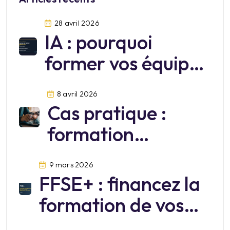
28 avril 2026
IA : pourquoi
former vos équipes
sur Mistral?
8 avril 2026
Cas pratique :
formation
cybersécurité
9 mars 2026
FFSE+ : financez la
formation de vos
salariés jusqu’au 30