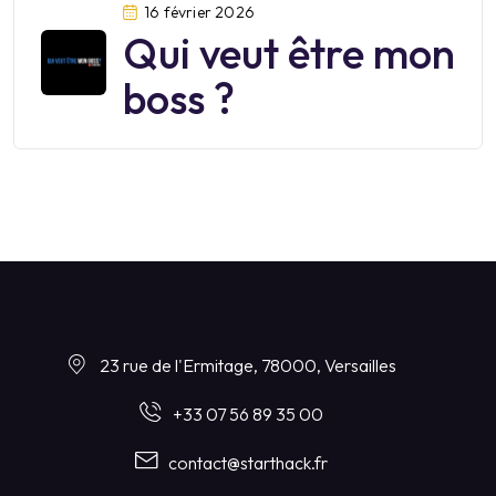
16 février 2026
juin 2026
Qui veut être mon
boss ?
23 rue de l'Ermitage, 78000, Versailles
+33 07 56 89 35 00
contact@starthack.fr