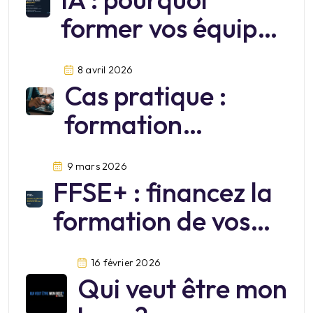
former vos équipes
sur Mistral?
8 avril 2026
Cas pratique :
formation
cybersécurité
9 mars 2026
FFSE+ : financez la
formation de vos
salariés jusqu’au 30
16 février 2026
juin 2026
Qui veut être mon