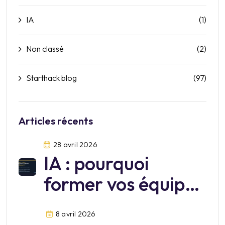
IA
(1)
Non classé
(2)
Starthack blog
(97)
Articles récents
28 avril 2026
IA : pourquoi
former vos équipes
sur Mistral?
8 avril 2026