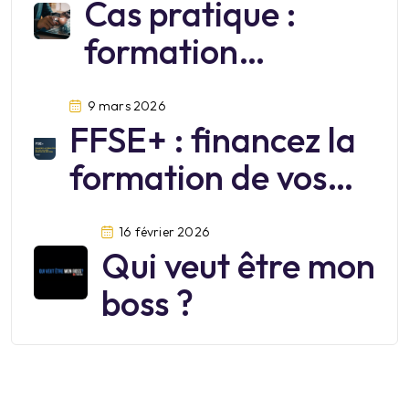
Cas pratique :
formation
cybersécurité
9 mars 2026
FFSE+ : financez la
formation de vos
salariés jusqu’au 30
16 février 2026
juin 2026
Qui veut être mon
boss ?