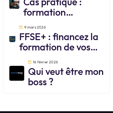
Cas pratique :
formation
cybersécurité
9 mars 2026
FFSE+ : financez la
formation de vos
salariés jusqu’au 30
16 février 2026
juin 2026
Qui veut être mon
boss ?