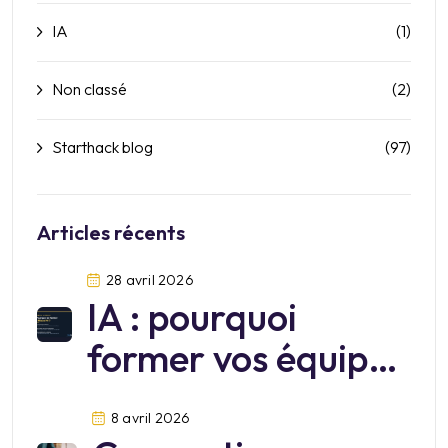
IA
(1)
Non classé
(2)
Starthack blog
(97)
Articles récents
28 avril 2026
IA : pourquoi
former vos équipes
sur Mistral?
8 avril 2026