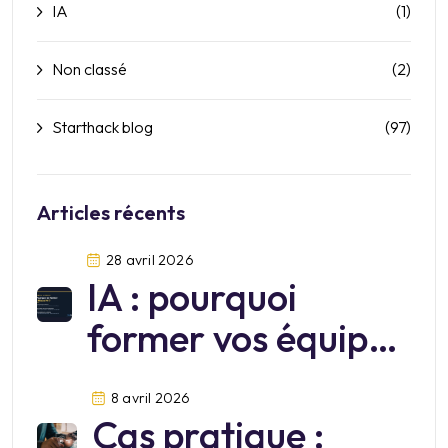
IA
(1)
Non classé
(2)
Starthack blog
(97)
Articles récents
28 avril 2026
IA : pourquoi
former vos équipes
sur Mistral?
8 avril 2026
Cas pratique :