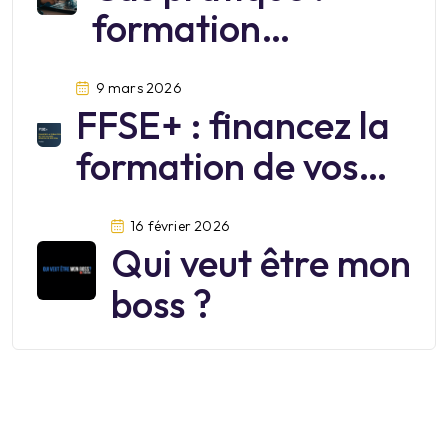
formation
cybersécurité
9 mars 2026
FFSE+ : financez la
formation de vos
salariés jusqu’au 30
16 février 2026
juin 2026
Qui veut être mon
boss ?