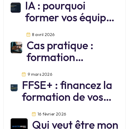
IA : pourquoi
former vos équipes
sur Mistral?
8 avril 2026
Cas pratique :
formation
cybersécurité
9 mars 2026
FFSE+ : financez la
formation de vos
salariés jusqu’au 30
16 février 2026
juin 2026
Qui veut être mon