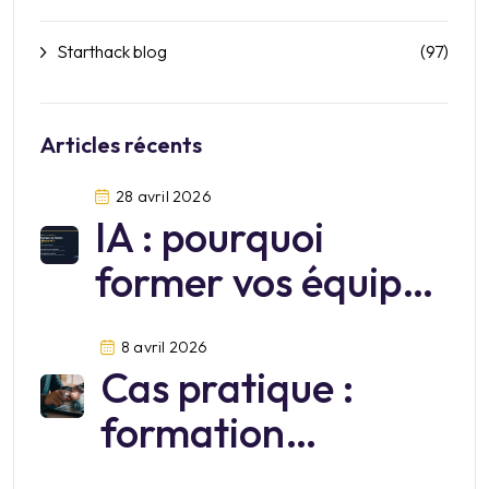
Starthack blog
(97)
Articles récents
28 avril 2026
IA : pourquoi
former vos équipes
sur Mistral?
8 avril 2026
Cas pratique :
formation
cybersécurité