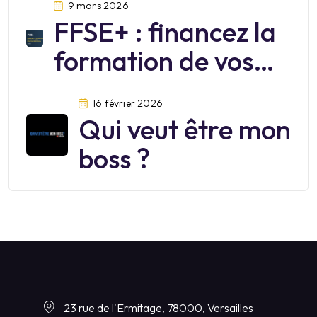
9 mars 2026
FFSE+ : financez la
formation de vos
salariés jusqu’au 30
16 février 2026
juin 2026
Qui veut être mon
boss ?
23 rue de l'Ermitage, 78000, Versailles