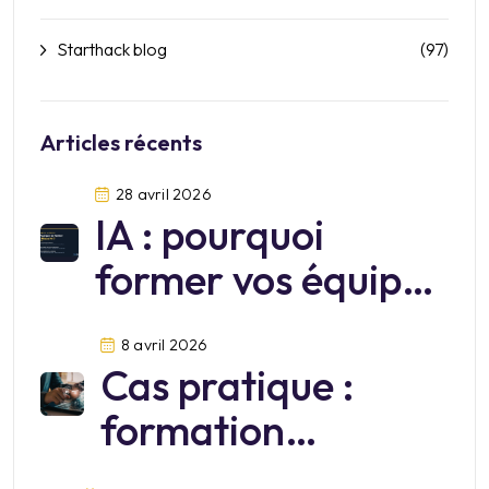
Starthack blog
(97)
Articles récents
28 avril 2026
IA : pourquoi
former vos équipes
sur Mistral?
8 avril 2026
Cas pratique :
formation
cybersécurité