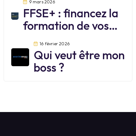
9 mars 2026
FFSE+ : financez la
formation de vos
salariés jusqu’au 30
16 février 2026
juin 2026
Qui veut être mon
boss ?