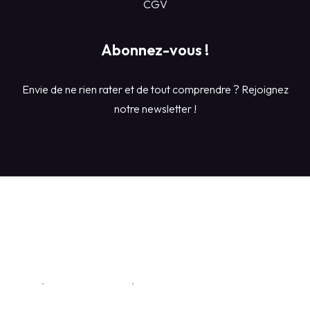
CGV
Abonnez-vous !
Envie de ne rien rater et de tout comprendre ? Rejoignez
notre newsletter !
Conditions Générales de Ventes du centre de formation
Starthack
Mentions légales
Politique de confidentialité
© 2026 StartHack Tous droits réservés.
Délai moyen d'accès aux formations : 2 semaines.