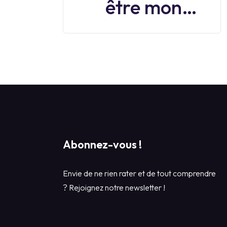
être mon
juin 2026
boss ?
Abonnez-vous !
Envie de ne rien rater et de tout comprendre
? Rejoignez notre newsletter !