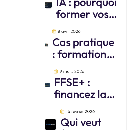
IA : pourquoi
former vos
équipes sur
8 avril 2026
Mistral?
Cas pratique
: formation
cybersécurité
9 mars 2026
FFSE+ :
financez la
formation de
16 février 2026
vos salariés
Qui veut
jusqu’au 30