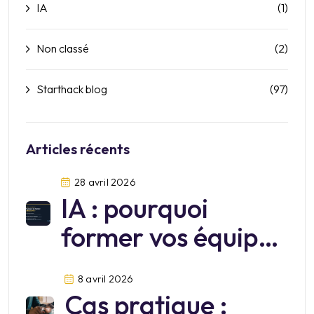
IA
(1)
Non classé
(2)
Starthack blog
(97)
Articles récents
28 avril 2026
IA : pourquoi
former vos équipes
sur Mistral?
8 avril 2026
Cas pratique :