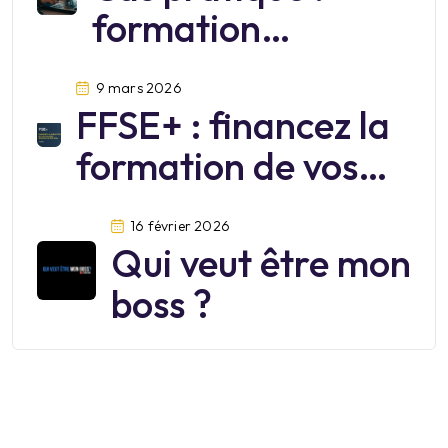
formation
cybersécurité
9 mars 2026
FFSE+ : financez la
formation de vos
salariés jusqu’au 30
16 février 2026
juin 2026
Qui veut être mon
boss ?